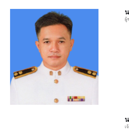
น
ผ
น
เ