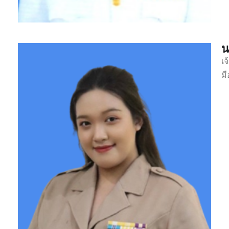
น
เ
มื