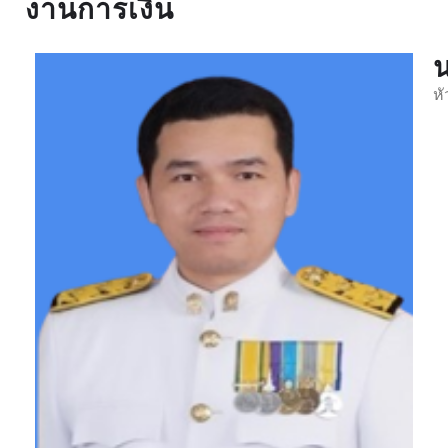
งานการเงิน
น
หั